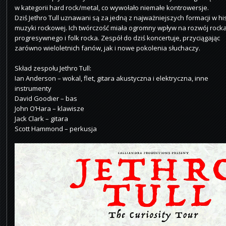
w kategorii hard rock/metal, co wywołało niemałe kontrowersje.
Dziś Jethro Tull uznawani są za jedną z najważniejszych formacji w his
muzyki rockowej. Ich twórczość miała ogromny wpływ na rozwój rock
progresywnego i folk rocka. Zespół do dziś koncertuje, przyciągając
zarówno wieloletnich fanów, jak i nowe pokolenia słuchaczy.
Skład zespołu Jethro Tull:
Ian Anderson – wokal, flet, gitara akustyczna i elektryczna, inne
instrumenty
David Goodier – bas
John O’Hara – klawisze
Jack Clark – gitara
Scott Hammond – perkusja