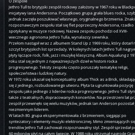
O zespole
Jethro Tull to brytyjski zespół rockowy założony w 1967 roku w Blackp
inicjatywy Iana Andersona. Początkowo grupa grała blues rocka, szy
jednak zaczęła poszukiwać własnego, oryginalnego brzmienia. Znak
rozpoznawczym zespołu stał się flet poprzeczny Andersona, rzadko
spotykany w muzyce rockowej. Nazwa zespołu pochodzi od XVIII-
wiecznego agronoma Jethro Tulla, wynalazcy siewnika.
Przełom nastąpił wraz z albumem Stand Up z 1969 roku, który dotarł 
szczyt brytyjskich list sprzedaży. W kolejnych latach Jethro Tull nagry
płyty łączące rock, folk, jazz i muzykę klasyczną. Album Aqualung z 19
roku stał się jednym z najważniejszych dzieł w historii rocka
progresywnego. Teksty zespołu często poruszały tematykę religii,
społeczeństwa i ludzkiej natury.
W 1972 roku ukazał się konceptualny album Thick as a Brick, składają
się z jednego, rozbudowanego utworu. Płyta ta ugruntowała pozycję
zespołu jako jednego z liderów rocka progresywnego. Jethro Tull słyn
także z teatralnych, dopracowanych koncertów. Na przestrzeni lat p
zespół przewinęło się wielu muzyków, jednak Ian Anderson pozostał
niezmiennym liderem.
W latach 80. grupa eksperymentowała z brzmieniem, sięgając po
syntezatory i elementy muzyki elektronicznej. Mimo zmieniających si
trendów Jethro Tull zachowali rozpoznawalny styl. Zespół sprzedał 
60 milionów płyt na całym świecie. W 1988 roku otrzymał nagrodę G