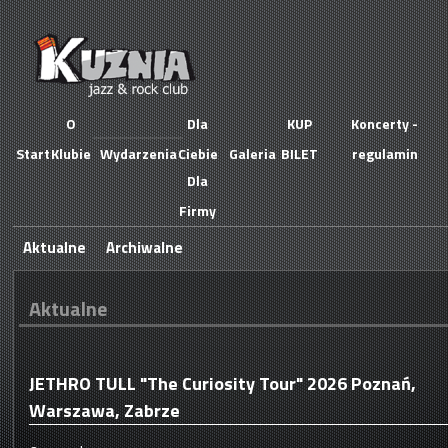
O
Dla
KUP
Koncerty -
Start
Klubie
Wydarzenia
Ciebie
Galeria
BILET
regulamin
Dla
Firmy
Aktualne
Archiwalne
Aktualne
JETHRO TULL "The Curiosity Tour" 2026 Poznań,
Warszawa, Zabrze